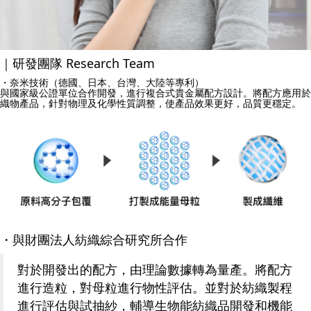
｜研發團隊 Research Team
・奈米技術（德國、日本、台灣、大陸等專利）
與國家級公證單位合作開發，進行複合式貴金屬配方設計。將配方應用於
織物產品，針對物理及化學性質調整，使產品效果更好，品質更穩定。
・與財團法人紡織綜合研究所合作
對於開發出的配方，由理論數據轉為量產。將配方
進行造粒，對母粒進行物性評估。並對於紡織製程
進行評估與試抽紗，輔導生物能紡織品開發和機能