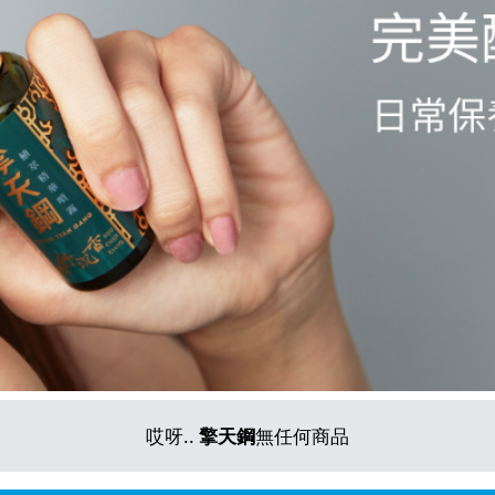
哎呀..
擎天鋼
無任何商品