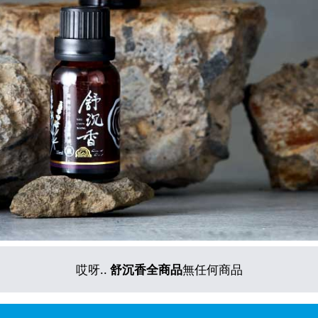
哎呀..
舒沉香全商品
無任何商品